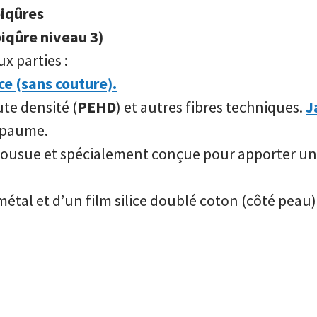
piqûres
piqûre niveau 3)
x parties :
ce (sans couture).
te densité (
PEHD
) et autres fibres techniques.
J
 paume.
cousue et spécialement conçue pour apporter une
étal et d’un film silice doublé coton (côté peau)