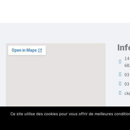
Inf
14
68
03
03
ck
Ce site utilise des cookies pour vous offrir de meilleures conditio