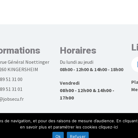
L
ormations
Horaires
 rue Général Noettinger
Du lundi au jeudi
260 KINGERSHEIM
08h00 - 12h00 & 14h00 - 18h00
 89 51 31 00
Pla
Vendredi
 89 51 31 01
Men
08h00 - 12h00 & 14h00 -
17h00
@jobsecu.fr
ns de navigation, et pour des raisons de mesure d’audience. En cliquant 
en savoir plus et paramétrer les cookies cliquez-ici
Ok
Refuser