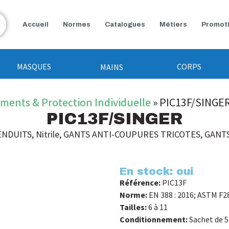
Accueil
Normes
Catalogues
Métiers
Promot
MASQUES
CORPS
MAINS
ements & Protection Individuelle
»
PIC13F/SINGE
PIC13F/SINGER
ENDUITS
,
Nitrile
,
GANTS ANTI-COUPURES TRICOTES
,
GANTS
En stock: oui
Référence:
PIC13F
Norme:
EN 388 : 2016; ASTM F2
Tailles:
6 à 11
Conditionnement:
Sachet de 5