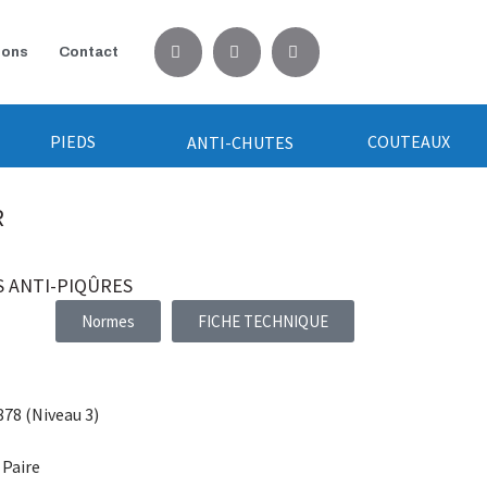
ions
Contact
PIEDS
COUTEAUX
ANTI-CHUTES
R
 ANTI-PIQÛRES
Normes
FICHE TECHNIQUE
878 (Niveau 3)
 Paire