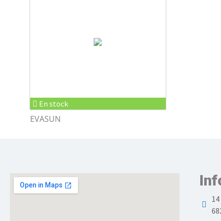
En stock
EVASUN
Inf
14
68