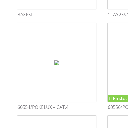
BAXPSI
1CAY23S/
En stoc
60554/POKELUX – CAT.4
60556/PO