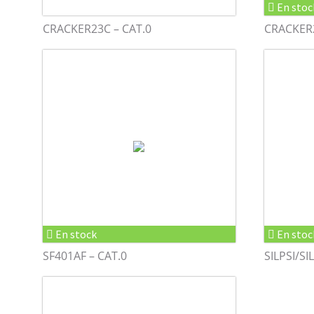
En stoc
CRACKER23C – CAT.0
CRACKER2
En stock
En stoc
SF401AF – CAT.0
SILPSI/SI