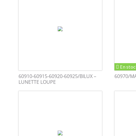
En stoc
60910-60915-60920-60925/BILUX –
60970/MA
LUNETTE LOUPE