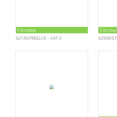
En stock
En stoc
62135/FREELUX – CAT.3
62590/ST