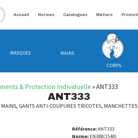
Accueil
Normes
Catalogues
Métiers
Promot
MASQUES
MAINS
CORPS
ements & Protection Individuelle
»
ANT333
ANT333
MAINS
,
GANTS ANTI-COUPURES TRICOTES
,
MANCHETTES
Référence:
ANT333
Norme:
EN388(154X)