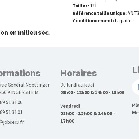
Tailles:
TU
Référence taille unique:
ANT3
Conditionnement:
La paire.
n en milieu sec.
L
ormations
Horaires
 rue Général Noettinger
Du lundi au jeudi
260 KINGERSHEIM
08h00 - 12h00 & 14h00 - 18h00
 89 51 31 00
Pla
Vendredi
 89 51 31 01
Men
08h00 - 12h00 & 14h00 -
17h00
@jobsecu.fr