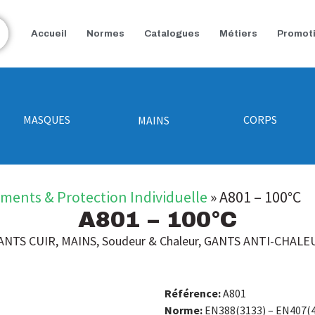
Accueil
Normes
Catalogues
Métiers
Promot
MASQUES
CORPS
MAINS
ements & Protection Individuelle
»
A801 – 100°C
A801 – 100°C
ANTS CUIR
,
MAINS
,
Soudeur & Chaleur
,
GANTS ANTI-CHALE
Référence:
A801
Norme:
EN388(3133) – EN407(