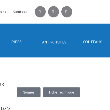
ions
Contact
PIEDS
COUTEAUX
ANTI-CHUTES
UR
Normes
Fiche Technique
413X4X)