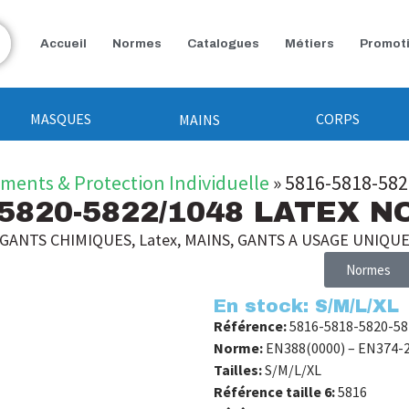
Accueil
Normes
Catalogues
Métiers
Promot
MASQUES
CORPS
MAINS
ements & Protection Individuelle
»
5816-5818-58
-5820-5822/1048 LATEX 
GANTS CHIMIQUES
,
Latex
,
MAINS
,
GANTS A USAGE UNIQU
Normes
En stock: S/M/L/XL
Référence:
5816-5818-5820-58
Norme:
EN388(0000) – EN374-2
Tailles:
S/M/L/XL
Référence taille 6:
5816