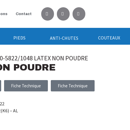
ions
Contact
PIEDS
COUTEAUX
ANTI-CHUTES
20-5822/1048 LATEX NON POUDRE
NON POUDRE
E
Fiche Technique
Fiche Technique
22
(K6) – AL