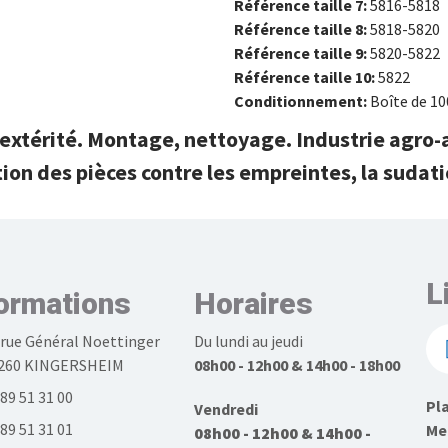
Référence taille 7:
5816-5818
Référence taille 8:
5818-5820
Référence taille 9:
5820-5822
Référence taille 10:
5822
Conditionnement:
Boîte de 10
extérité. Montage, nettoyage. Industrie agro-a
ion des pièces contre les empreintes, la sudatio
L
ormations
Horaires
 rue Général Noettinger
Du lundi au jeudi
260 KINGERSHEIM
08h00 - 12h00 & 14h00 - 18h00
 89 51 31 00
Pla
Vendredi
 89 51 31 01
Men
08h00 - 12h00 & 14h00 -