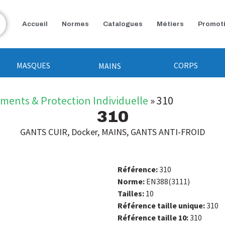
Accueil
Normes
Catalogues
Métiers
Promot
MASQUES
CORPS
MAINS
ements & Protection Individuelle
»
310
310
GANTS CUIR
,
Docker
,
MAINS
,
GANTS ANTI-FROID
Référence:
310
Norme:
EN388(3111)
Tailles:
10
Référence taille unique:
310
Référence taille 10:
310