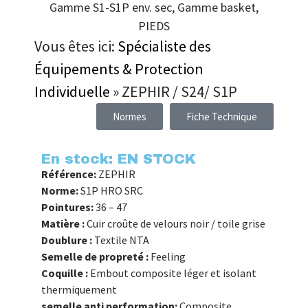
Gamme S1-S1P env. sec
,
Gamme basket
,
PIEDS
Vous êtes ici:
Spécialiste des
Équipements & Protection
Individuelle
»
ZEPHIR / S24/ S1P
Normes
Fiche Technique
En stock: EN STOCK
Référence:
ZEPHIR
Norme:
S1P HRO SRC
Pointures:
36 – 47
Matière :
Cuir croûte de velours noir / toile grise
Doublure :
Textile NTA
Semelle de propreté :
Feeling
Coquille :
Embout composite léger et isolant
thermiquement
semelle anti performation:
Composite