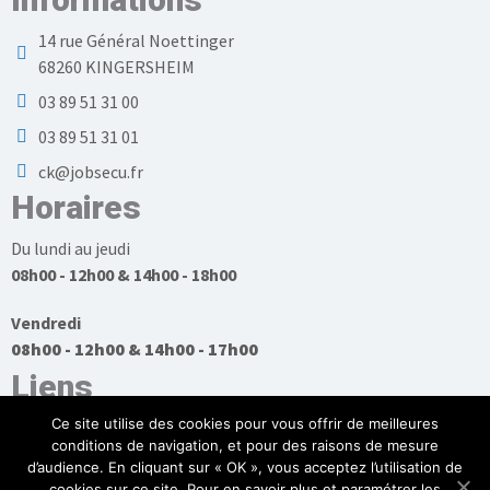
14 rue Général Noettinger
68260 KINGERSHEIM
03 89 51 31 00
03 89 51 31 01
ck@jobsecu.fr
Horaires
Du lundi au jeudi
08h00 - 12h00 & 14h00 - 18h00
Vendredi
08h00 - 12h00 & 14h00 - 17h00
Liens
Ce site utilise des cookies pour vous offrir de meilleures
conditions de navigation, et pour des raisons de mesure
d’audience. En cliquant sur « OK », vous acceptez l’utilisation de
cookies sur ce site. Pour en savoir plus et paramétrer les