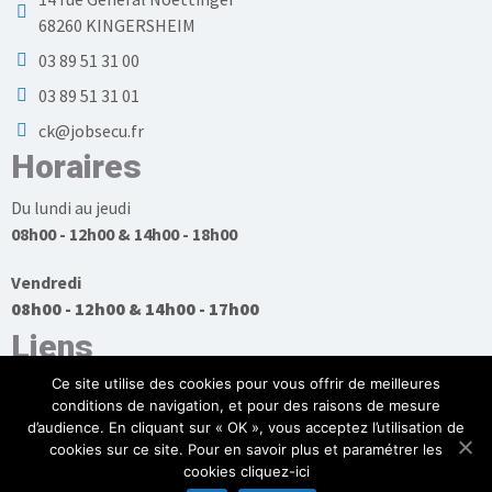
68260 KINGERSHEIM
03 89 51 31 00
03 89 51 31 01
ck@jobsecu.fr
Horaires
Du lundi au jeudi
08h00 - 12h00 & 14h00 - 18h00
Vendredi
08h00 - 12h00 & 14h00 - 17h00
Liens
Ce site utilise des cookies pour vous offrir de meilleures
conditions de navigation, et pour des raisons de mesure
d’audience. En cliquant sur « OK », vous acceptez l’utilisation de
cookies sur ce site. Pour en savoir plus et paramétrer les
Plan du site
cookies cliquez-ici