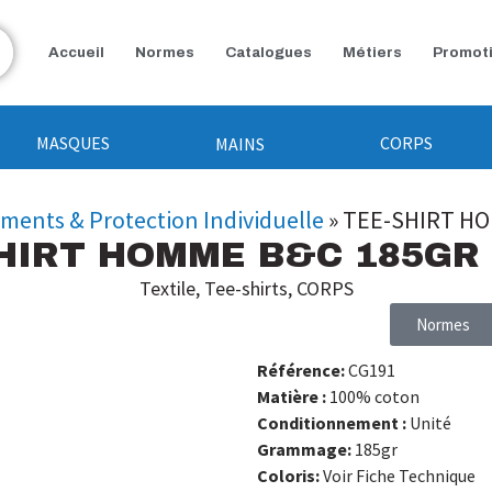
Accueil
Normes
Catalogues
Métiers
Promot
MASQUES
CORPS
MAINS
ements & Protection Individuelle
»
TEE-SHIRT HO
HIRT HOMME B&C 185GR
Textile
,
Tee-shirts
,
CORPS
Normes
Référence:
CG191
Matière :
100% coton
Conditionnement :
Unité
Grammage:
185gr
Coloris:
Voir Fiche Technique