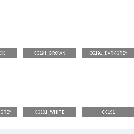
CK
CG191_BROWN
CG191_DARKGREY
TGREY
CG191_WHITE
CG191