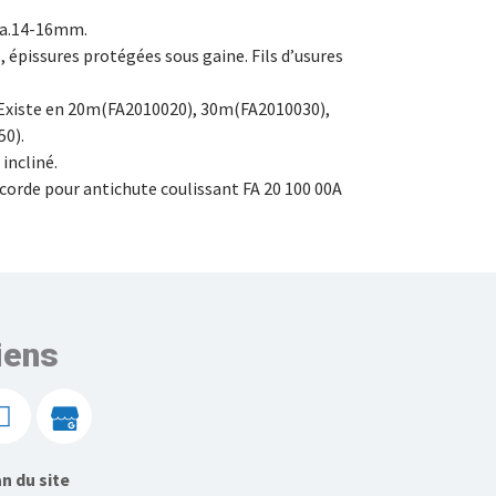
ia.14-16mm.
, épissures protégées sous gaine. Fils d’usures
– Existe en 20m(FA2010020), 30m(FA2010030),
0).
 incliné.
corde pour antichute coulissant FA 20 100 00A
iens
n du site