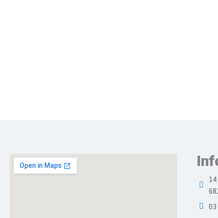
Inf
14
68
03