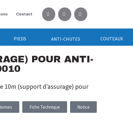
ions
Contact
PIEDS
COUTEAUX
ANTI-CHUTES
AGE) POUR ANTI-
0010
e 10m (support d’assurage) pour
Normes
Fiche Technique
Notice