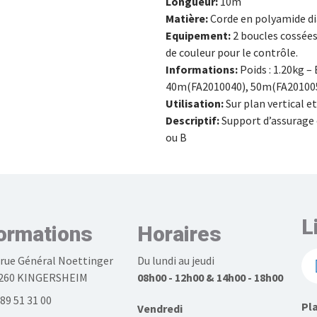
Longueur:
10m
Matière:
Corde en polyamide d
Equipement:
2 boucles cossées
de couleur pour le contrôle.
Informations:
Poids : 1.20kg 
40m(FA2010040), 50m(FA201005
Utilisation:
Sur plan vertical et
Descriptif:
Support d’assurage 
ou B
L
ormations
Horaires
 rue Général Noettinger
Du lundi au jeudi
260 KINGERSHEIM
08h00 - 12h00 & 14h00 - 18h00
 89 51 31 00
Pla
Vendredi