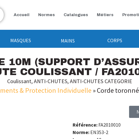
Accueil
Normes
Catalogues
Métiers
Promot
MASQUES
CORPS
MAINS
 10M (SUPPORT D’ASSUR
TE COULISSANT / FA201
Coulissant
,
ANTI-CHUTES
,
ANTI-CHUTES CATEGORIE
ements & Protection Individuelle
»
Corde toronné
Référence:
FA2010010
Norme:
EN353-2