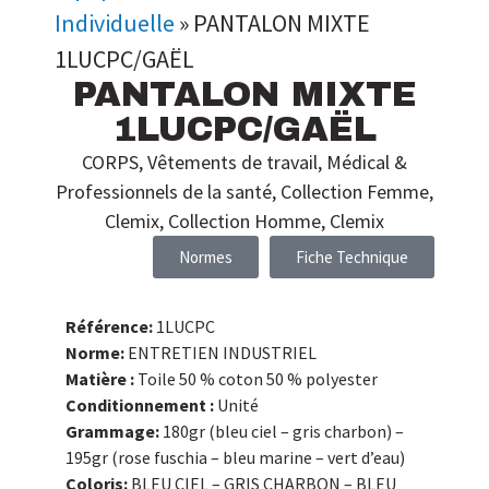
Individuelle
»
PANTALON MIXTE
1LUCPC/GAËL
PANTALON MIXTE
1LUCPC/GAËL
CORPS
,
Vêtements de travail
,
Médical &
Professionnels de la santé
,
Collection Femme
,
Clemix
,
Collection Homme
,
Clemix
Normes
Fiche Technique
Référence:
1LUCPC
Norme:
ENTRETIEN INDUSTRIEL
Matière :
Toile 50 % coton 50 % polyester
Conditionnement :
Unité
Grammage:
180gr (bleu ciel – gris charbon) –
195gr (rose fuschia – bleu marine – vert d’eau)
Coloris:
BLEU CIEL – GRIS CHARBON – BLEU