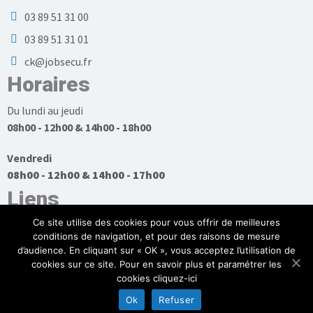
03 89 51 31 00
03 89 51 31 01
ck@jobsecu.fr
Horaires
Du lundi au jeudi
08h00 - 12h00 & 14h00 - 18h00
Vendredi
08h00 - 12h00 & 14h00 - 17h00
Liens
Ce site utilise des cookies pour vous offrir de meilleures
conditions de navigation, et pour des raisons de mesure
d’audience. En cliquant sur « OK », vous acceptez l’utilisation de
cookies sur ce site. Pour en savoir plus et paramétrer les
Plan du site
cookies cliquez-ici
Mentions légales et politique de confidentialité
Ok
Refuser