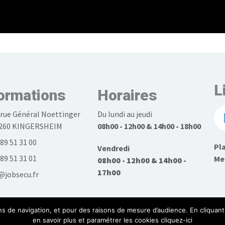
L
ormations
Horaires
 rue Général Noettinger
Du lundi au jeudi
260 KINGERSHEIM
08h00 - 12h00 & 14h00 - 18h00
 89 51 31 00
Pla
Vendredi
 89 51 31 01
Men
08h00 - 12h00 & 14h00 -
17h00
@jobsecu.fr
ns de navigation, et pour des raisons de mesure d’audience. En cliquant 
en savoir plus et paramétrer les cookies cliquez-ici