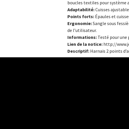
boucles textiles pour système 
Adaptabilité:
Cuisses ajustable
Points forts:
Épaules et cuisses
Ergonomie:
Sangle sous fessiè
de l’utilisateur.
Informations:
Testé pour une 
Lien de la notice:
http://www.j
Descriptif:
Harnais 2 points d’