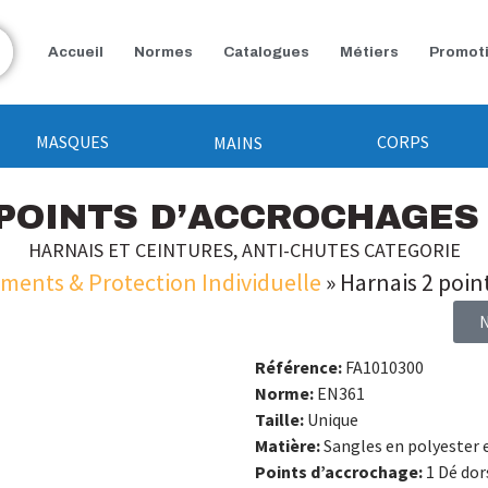
Accueil
Normes
Catalogues
Métiers
Promot
MASQUES
CORPS
MAINS
POINTS D’ACCROCHAGES 
HARNAIS ET CEINTURES
,
ANTI-CHUTES CATEGORIE
ements & Protection Individuelle
»
Harnais 2 poin
Référence:
FA1010300
Norme:
EN361
Taille:
Unique
Matière:
Sangles en polyester e
Points d’accrochage:
1 Dé dor