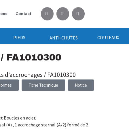
ions
Contact
PIEDS
COUTEAUX
ANTI-CHUTES
/ FA1010300
ts d’accrochages / FA1010300
Normes
Fiche Technique
Notice
t Boucles en acier.
sal (A) , 1 accrochage sternal (A/2) formé de 2