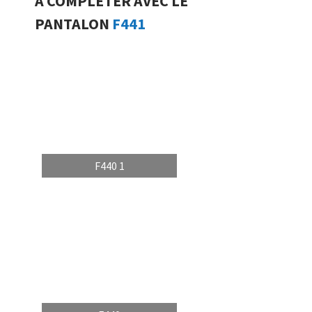
A COMPLETER AVEC LE
PANTALON
F441
F440 1