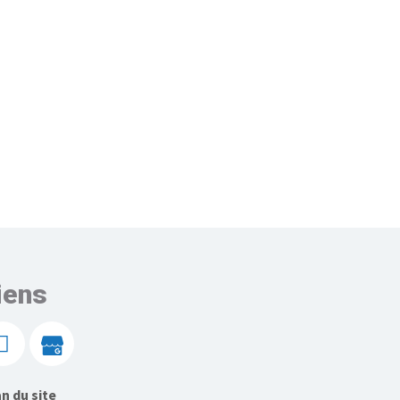
iens
n du site