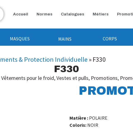
Accueil
Normes
Catalogues
Métiers
Promot
MASQUES
CORPS
MAINS
ements & Protection Individuelle
»
F330
F330
,
Vêtements pour le froid
,
Vestes et pulls
,
Promotions
,
Promo
PROMOT
Matière :
POLAIRE
Coloris:
NOIR