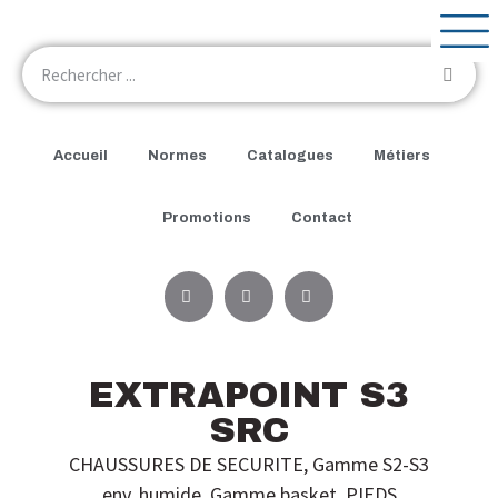
Accueil
Normes
Catalogues
Métiers
Promotions
Contact
EXTRAPOINT S3
SRC
CHAUSSURES DE SECURITE
,
Gamme S2-S3
env. humide
,
Gamme basket
,
PIEDS