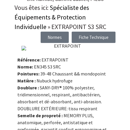
Vous êtes ici:
Spécialiste des
Équipements & Protection
Individuelle
»
EXTRAPOINT S3 SRC
Normes
Fiche Technique
Référence:
EXTRAPOINT
Norme:
EN345 S3 SRC
Pointures:
39-48 Chaussant && mondopoint
Matière :
Nubuck hydrofuge
Doublure :
SANY-DRY® 100% polyester,
tridimensionnel, respirant, antibactérien,
absorbant et dé-absorbant, anti-abrasion.
DOUBLURE EXTÉRIEURE: tissu respirant
Semelle de propreté :
MEMORY PLUS,
anatomique, perforée, antistatique et
preformée, garantit confort ergonomique et