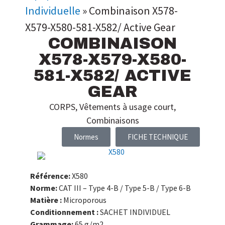
Individuelle
»
Combinaison X578-
X579-X580-581-X582/ Active Gear
COMBINAISON
X578-X579-X580-
581-X582/ ACTIVE
GEAR
CORPS
,
Vêtements à usage court
,
Combinaisons
Normes
FICHE TECHNIQUE
Référence:
X580
Norme:
CAT III – Type 4-B / Type 5-B / Type 6-B
Matière :
Microporous
Conditionnement :
SACHET INDIVIDUEL
Grammage:
65 g/m2