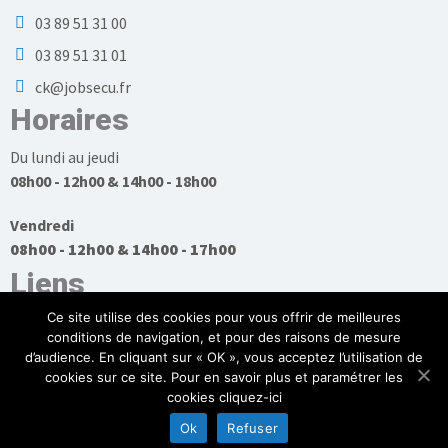
03 89 51 31 00
03 89 51 31 01
ck@jobsecu.fr
Horaires
Du lundi au jeudi
08h00 - 12h00 & 14h00 - 18h00
Vendredi
08h00 - 12h00 & 14h00 - 17h00
Liens
Ce site utilise des cookies pour vous offrir de meilleures
conditions de navigation, et pour des raisons de mesure
d’audience. En cliquant sur « OK », vous acceptez l’utilisation de
cookies sur ce site. Pour en savoir plus et paramétrer les
Plan du site
cookies cliquez-ici
Mentions légales et politique de confidentialité
Ok
Refuser