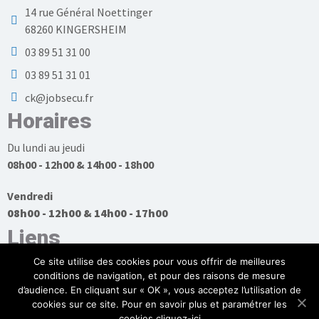
14 rue Général Noettinger
68260 KINGERSHEIM
03 89 51 31 00
03 89 51 31 01
ck@jobsecu.fr
Horaires
Du lundi au jeudi
08h00 - 12h00 & 14h00 - 18h00
Vendredi
08h00 - 12h00 & 14h00 - 17h00
Liens
Ce site utilise des cookies pour vous offrir de meilleures
conditions de navigation, et pour des raisons de mesure
d’audience. En cliquant sur « OK », vous acceptez l’utilisation de
cookies sur ce site. Pour en savoir plus et paramétrer les
Plan du site
cookies cliquez-ici