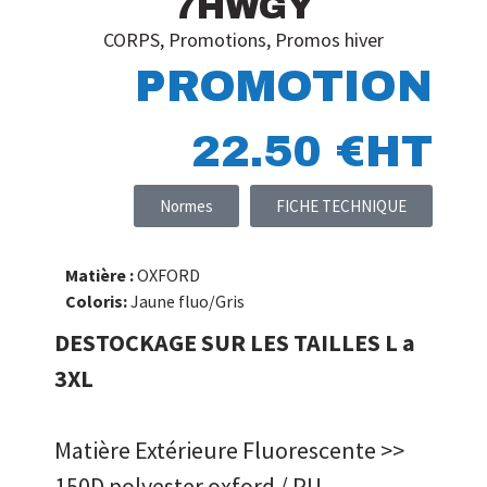
7HWGY
CORPS
,
Promotions
,
Promos hiver
PROMOTION
22.50 €HT
Normes
FICHE TECHNIQUE
Matière :
OXFORD
Coloris:
Jaune fluo/Gris
DESTOCKAGE SUR LES TAILLES L a
3XL
Matière Extérieure Fluorescente >>
150D polyester oxford / PU