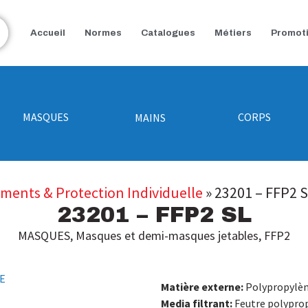
Accueil
Normes
Catalogues
Métiers
Promot
MASQUES
CORPS
MAINS
ements & Protection Individuelle
»
23201 – FFP2 
23201 – FFP2 SL
MASQUES
,
Masques et demi-masques jetables
,
FFP2
Matière externe:
Polypropylè
Media filtrant:
Feutre polypro