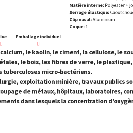
Matière interne:
Polyester + j
Serrage élastique:
Caoutchouc
Clip nasal:
Aluminium
Coque:
1
lve
Emballage individuel
lcium, le kaolin, le ciment, la cellulose, le souf
ales, le bois, les fibres de verre, le plastique,
es tuberculoses micro-bactériens.
llurgie,
exploitation minière, travaux publics
so
écoupage de métaux,
hôpitaux, laboratoires, co
ments dans lesquels la
concentration d’oxygèn