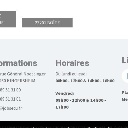
E
RE
23201 BOÎTE
L
ormations
Horaires
 rue Général Noettinger
Du lundi au jeudi
260 KINGERSHEIM
08h00 - 12h00 & 14h00 - 18h00
 89 51 31 00
Pla
Vendredi
 89 51 31 01
Men
08h00 - 12h00 & 14h00 -
17h00
@jobsecu.fr