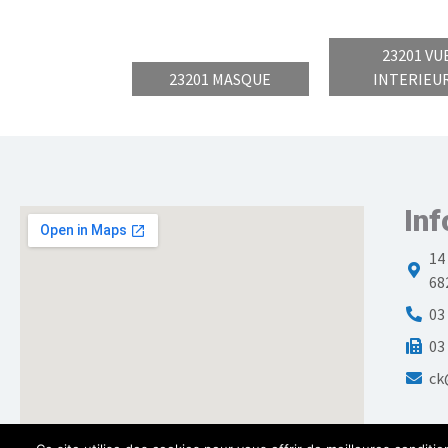
23201 VU
23201 MASQUE
INTERIEU
Inf
14
68
03
03
ck