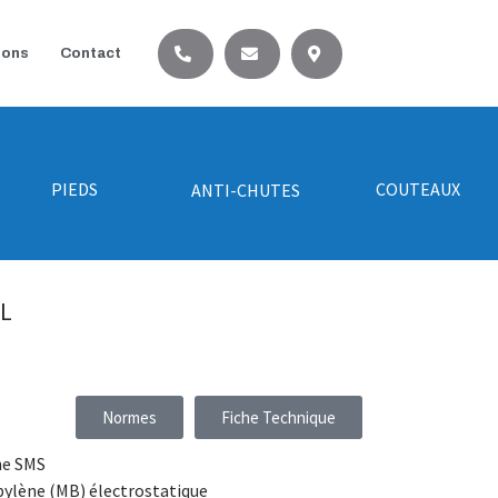
ions
Contact
PIEDS
COUTEAUX
ANTI-CHUTES
SL
Normes
Fiche Technique
ne SMS
pylène (MB) électrostatique